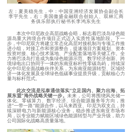
左：夏美稳先生，中：中国亚洲经济发展协会副会长
李宇先生，右：美国傲盛金融联合创始人、双林汇商
务俱乐部执行秘书长李鸿东先生
本次中印尼政企高层战略会晤，标志着巴淡岛绿色能
源岛重大跨境合作项目正式迈入实质性落地阶段。下一
步，中印尼双方将建立常态化高层对接机制与专项工作推
进小组，对接工作和资源整合，提速项目方案规划、资本
投资对接、核心技术落地、产业配套落地等关键工作。全
力将巴淡岛打造成为集绿色能源示范、数字经济创新、跨
境绿电出口协同于一体的东南亚标杆性零碳岛屿，持续深
化中印尼全面战略伙伴关系，为东南亚能源转型、区域经
济一体化发展及全球绿色低碳事业提质升级，贡献核心力
量与标杆范式。
此次交流是泓泰通信落实
立足国内、聚力出海、拓
“
展东盟
海外战略关键一步。
未来，公司将围绕风光储一
”
体化、零碳算力、数字经济、综合能源服务等方向，推
进
一带一路
能源合作，以马来西亚、印尼为双支点，持
“
”
续深耕电力与新能源核心业务，稳步推进东南亚市场布
局，以专业能力赋能区域绿色能源转型与产业升级，助力
公司国际化战略高质量落地。