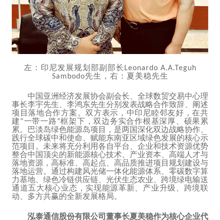
左：印尼发展规划部副部长
Leonardo A.A.Teguh
先生，右：夏美稳先生
Sambodo
中国亚洲经济发展协会副会长、全球数贸交易中心理
事长李宇先生、李鸿东先生分别发表战略合作致辞、阐述
项目落地合作方案。双方表示，中印尼睦邻友好，在共
建
一带一路
框架下，双边务实合作根基深厚、硕果累
“
”
累。巴淡岛绿色能源岛项目，是两国深化双边战略协作、
践行全球碳中和使命、赋能东南亚区域绿色发展的核心示
范项目。未来将充分利用各自平台、企业和技术资源优势
整合中国顶尖的新能源核心技术、产业资本、高端人才与
落地资源，高标准、高起点、高品质推进项目规划建设与
落地运营。通过构建风光储一体化能源体系、零碳数字算
力基地、绿色冷链供应链、光伏生态农业、跨境绿电输送
通道五大核心业态，实现能源革新、产业升级、跨境联
动、多方共赢的全新发展格局。
泓泰通信股份有限公司董事长夏美稳作为核心企业代