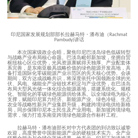
印尼国家发展规划部部长拉赫马特・潘布迪（
Rachmat
讲话
Pambudy)
本次国家级政企会晤，聚焦印尼巴淡岛绿色低碳转型
与战略产业布局核心命题。巴淡岛毗邻新加坡，坐拥自贸
枢纽核心区位优势，光风资源禀赋得天独厚、产业配套体
系完善，是东南亚极具战略价值的绿色能源开发高地，具
备打造国际化零碳能源产业示范区的先天核心优势。会谈
期间，双方达成战略共识，将深度依托中国领跑全球的光
伏、风电、储能全产业链技术积淀与产业优势，在巴淡岛
布局大型风光储一体化综合能源基地，搭建系统化、规模
化、智能化的零碳绿色能源供给体系。以全域绿电为核心
支撑，赋能印尼算力经济、新能源产业、绿色冷链、生态
农业等战略性新兴产业集群升级，构建跨境绿电供给新格
局，同步保障印尼本土民生及产业用电、新加坡跨境绿电
需求，倾力打造东南亚跨境绿色能源合作标杆工程。
拉赫马特・潘布迪部长对中方代表团的到访致以诚挚
欢迎，高度赞誉中国新能源产业的硬核技术实力、全产业