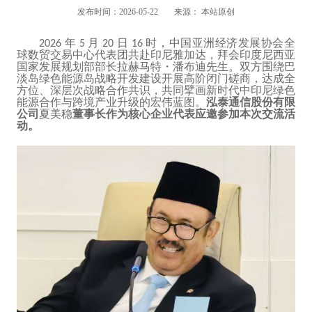
发布时间：2026-05-22
来源： 本站原创
年
月
日
时，中国亚洲经济发展协会全
2026
5
20
16
球数贸交易中心代表团共赴印尼雅加达，拜会印度尼西亚
国家发展规划部部长拉赫马特・潘布迪先生。双方围绕巴
淡岛绿色能源岛战略开发建设开展高阶闭门磋商，达成全
方位、深层次战略合作共识，共同擘画新时代中印尼绿色
能源合作与跨境产业升级的宏伟蓝图。
泓泰通信股份有限
公司
夏美稳
董事长作为核心企业代表应邀参加本次交流活
动。