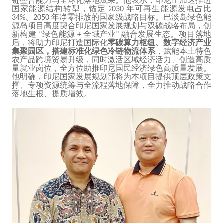
链整合能力与全球化落地成果。他表示，印尼正加速推进
国家能源结构转型，锚定
年可再生能源发电占比
2030
、
年净零排放的国家级战略目标。巴淡岛绿色能
34%
2050
源岛项目高度契合印尼国家发展规划与双碳战略布局，创
新构建
绿色能源
全域产业
融合发展生态。项目落地
“
+
”
后，将助力印尼打造国际化
零碳算力枢纽、数字经济产业
集聚园区，搭建标准化绿色冷链物流体系
，赋能本土特色
农产品跨境贸易升级，同时激活区域经济活力、创造高质
量就业岗位，全方位助推印尼国民经济绿色高质量发展。
他明确，印尼国家发展规划部将为本项目提供顶层政策支
撑、专项资源统筹与全流程落地保障，全力推动战略合作
落地生根、提质增效。