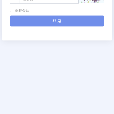
保持会话
登 录