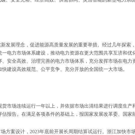
实新发展理念，促进能源高质量发展的重要举措。经过几年探索
统一电力市场体系建设，推动电力资源在更大范围共享互济和优
序、安全高效、治理完善的电力市场体系，充分发挥市场在电力
加快建设高效规范、公平竞争、充分开放的全国统一大市场。
间现货市场连续运行一年以上，并依据市场出清结果进行调度生产
评估报告。在满足各项条件的基础上，报国家发展改革委、国家
场方案设计，2023年底前开展长周期结算试运行。浙江加快市场