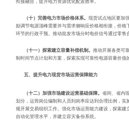
衔接融合，提升电力资源优化配置效率。
（十）完善电力市场价格体系。
现货试点地区要加
励调节电源顶峰需要并与需求侧响应价格相衔接，价格
环节的行政干预。推动批发市场分时电价信号通过零售
（十一）探索建立容量补偿机制。
推动开展各类可
制时间节点计划和方案，探索实现可靠性电源容量价值
五、提升电力现货市场运营保障能力
（十二）加强市场建设运营基础保障。
省间、省内
划分，运营岗位编制和人员到岗率应达到合理比例，实
规开展交易组织工作。强化市场运营能力建设，探索建
自动化管理水平，并建立容灾备份系统。