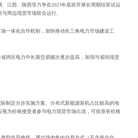
、江西、陕西等力争在2023年底前开展长周期结算试运
索与周边现货市场联合运行。
力市场一体化合作机制，加快推动长三角电力市场建设工
跨省跨区电力中长期交易频次逐步提高，加强与省间现货
合实际制定分步实施方案。分布式新能源装机占比较高的地
应视为价格接受者参与电力现货市场出清，可按原有价格
及典型负荷曲线，通过场内集中交易方式（不含撮合交