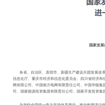
国家发展
各省、自治区、直辖市、新疆生产建设兵团发展改
信息化厅、重庆市经济和信息化委员会、四川省经济和
网有限公司、中国南方电网有限责任公司、中国华能集
司、国家能源投资集团有限责任公司、国家开发投资集
为加快全国统一电力市场体系建设，推动构建清洁