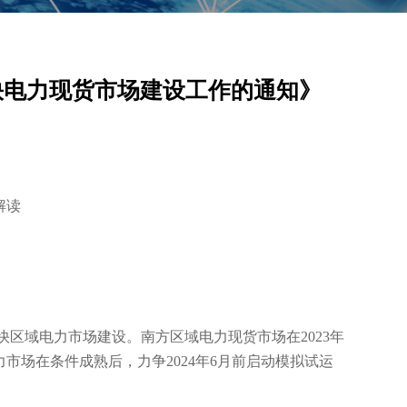
快电力现货市场建设工作的通知》
解读
区域电力市场建设。南方区域电力现货市场在2023年
市场在条件成熟后，力争2024年6月前启动模拟试运