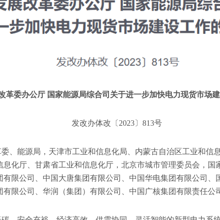
改革委办公厅 国家能源局综合司关于
进一步加快电力现货市场建
发改办体改〔2023〕813号
革委、能源局，天津市工业和信息化局、内蒙古自治区工业和信
信息化厅、甘肃省工业和信息化厅，北京市城市管理委员会，国
团有限公司、中国大唐集团有限公司、中国华电集团有限公司、
团有限公司、华润（集团）有限公司、中国广核集团有限责任公
低碳、安全充裕、经济高效、供需协同、灵活智能的新型电力系