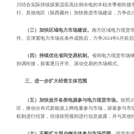
川结合实际持续探索适应高比例水电的丰枯水季相衔接市
行。其他地区（除西藏外）加快推进市场建设，力争在2
（三）加快区域电力市场建设。
南方区域电力现货市
作。京津冀电力市场在条件成熟后，力争2024年6月前
（四）持续优化省间交易机制。
省间电力现货市场继
协调衔接，探索逐日开市、滚动交易的市场模式。
三、进一步扩大经营主体范围
（五）加快放开各类电源参与电力现货市场。
按照
区，推动分布式新能源上网电量参与市场，探索参与市
机制进行结算，但须按照规则进行信息披露，并与其他
（六）不断扩大用户侧主体参与市场范围。
现货市